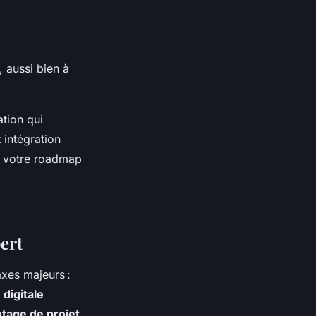
 aussi bien à
ation qui
t intégration
à votre roadmap
ert
axes majeurs :
digitale
otage de projet