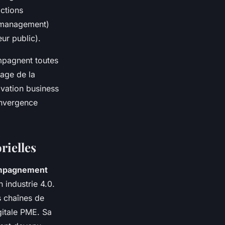
ctions
a management)
eur public).
pagnent toutes
tage de la
ovation business
onvergence
rielles
mpagnement
n industrie 4.0.
s chaînes de
gitale PME. Sa