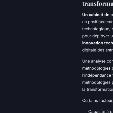
transforma
Un cabinet de 
un positionnemen
technologique, 
pour déployer u
innovation tec
digitale des ent
Une analyse com
méthodologies p
l’indépendance 
méthodologies p
la transformatio
Certains facteur
Capacité à p