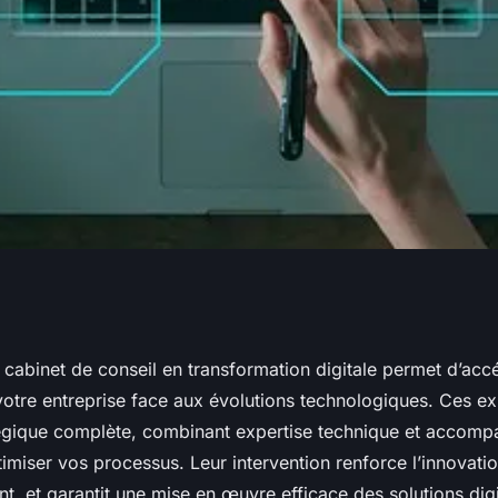
onfiance à un
 cabinet de conseil en transformation digitale permet d’accé
votre entreprise face aux évolutions technologiques. Ces ex
en transformation
tégique complète, combinant expertise technique et accom
miser vos processus. Leur intervention renforce l’innovati
ent, et garantit une mise en œuvre efficace des solutions dig