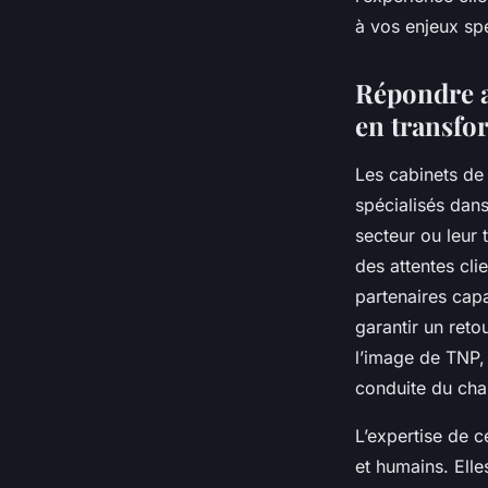
digitale
à vos enjeux sp
Louis
•
1 juillet 2025
•
5 min de lecture
Répondre a
en transfor
Les cabinets de 
spécialisés dan
secteur ou leur 
des attentes cli
partenaires capa
garantir un reto
l’image de TNP, 
conduite du cha
L’expertise de 
et humains. Ell