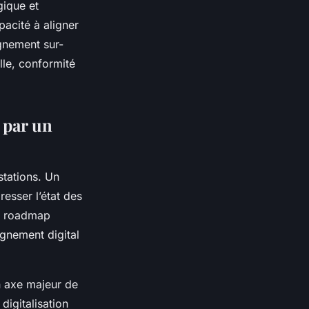
gique et
pacité à aligner
agnement sur-
lle, conformité
 par un
stations. Un
resser l’état des
ne roadmap
gnement digital
un axe majeur de
digitalisation