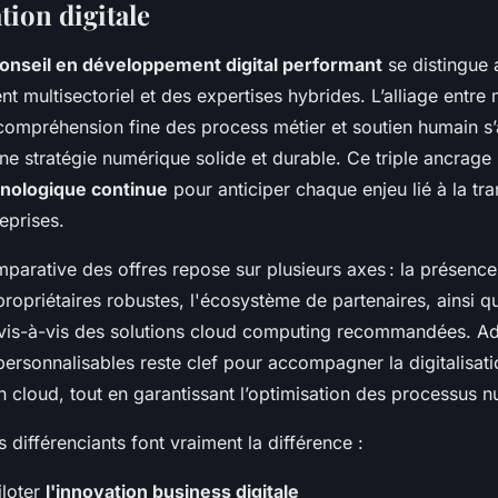
tion digitale
conseil en développement digital performant
se distingue 
t multisectoriel et des expertises hybrides. L’alliage entre 
compréhension fine des process métier et soutien humain s’
ne stratégie numérique solide et durable. Ce triple ancrage
hnologique continue
pour anticiper chaque enjeu lié à la tr
reprises.
parative des offres repose sur plusieurs axes : la présence
ropriétaires robustes, l'écosystème de partenaires, ainsi q
vis-à-vis des solutions cloud computing recommandées. A
ersonnalisables reste clef pour accompagner la digitalisat
n cloud, tout en garantissant l’optimisation des processus 
s différenciants font vraiment la différence :
iloter
l'innovation business digitale