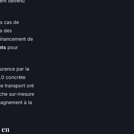
ment devenu
rs cas de
ia des
 financement de
nts
pour
urance par la
4.0 concrète
le transport ont
che sur-mesure
pagnement à la
 en