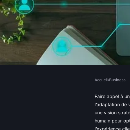
Accueil
›
Business
BUSINESS
5 raisons de faire c
Faire appel à un
l’adaptation de 
cabinet de conseil 
une vision stra
humain pour opti
l’expérience cli