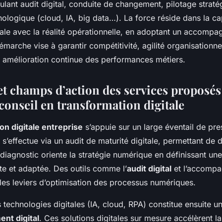
ulant audit digital, conduite de changement, pilotage straté
nologique (cloud, IA, big data…). La force réside dans la ca
itale avec la réalité opérationnelle, en adoptant un accomp
marche vise à garantir compétitivité, agilité organisationne
t amélioration continue des performances métiers.
et champs d’action des services proposés
conseil en transformation digitale
on digitale entreprise
s’appuie sur un large éventail de pre
l s’effectue via un audit de maturité digitale, permettant de d
 diagnostic oriente la stratégie numérique en définissant u
te et adaptée. Des outils comme l’
audit digital
et l’accompa
 les leviers d’optimisation des processus numériques.
s technologies digitales (IA, cloud, RPA) constitue ensuite 
nt digital
. Ces solutions digitales sur mesure accélèrent la 