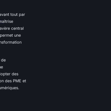
avant tout par
maîtrise
avère central
 permet une
ansformation
 de
ue
dopter des
ion des PME et
numériques.