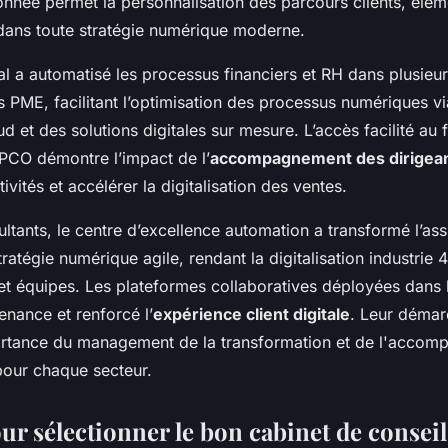
donnée permet la personnalisation des parcours clients, élé
dans toute stratégie numérique moderne.
tal a automatisé les processus financiers et RH dans plusieu
es PME, facilitant l’optimisation des processus numériques v
d et des solutions digitales sur mesure. L’accès facilité au
PCO démontre l’impact de l’
accompagnement des dirigea
ctivités et accélérer la digitalisation des ventes.
tants, le centre d’excellence automation a transformé l’ass
tratégie numérique agile, rendant la digitalisation industrie 
 et équipes. Les plateformes collaboratives déployées dans 
tenance et renforcé l’
expérience client digitale
. Leur démar
rtance du management de la transformation et de l'accom
pour chaque secteur.
ur sélectionner le bon cabinet de conseil