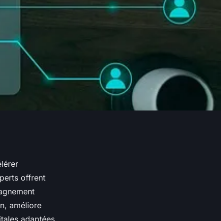
lérer
perts offrent
pagnement
on, améliore
itales adaptées