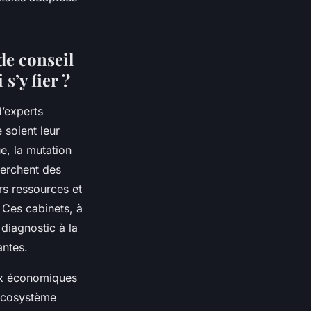
de conseil
s’y fier ?
d’experts
 soient leur
e, la mutation
cherchent des
rs ressources et
. Ces cabinets, à
 diagnostic à la
antes.
eux économiques
’écosystème