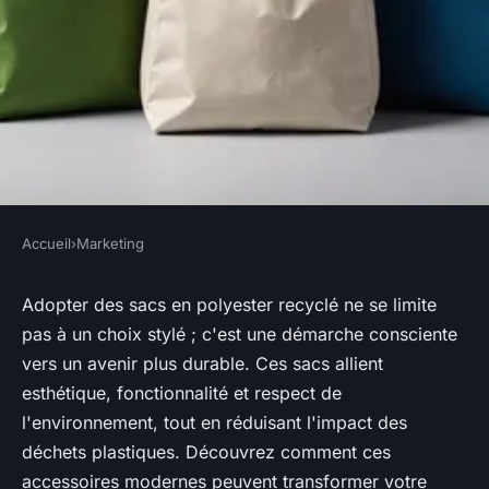
Accueil
›
Marketing
MARKETING
Maximisez votre style avec des
Adopter des sacs en polyester recyclé ne se limite
pas à un choix stylé ; c'est une démarche consciente
sacs en polyester recyclé
vers un avenir plus durable. Ces sacs allient
esthétique, fonctionnalité et respect de
Louis
•
30 novembre 2025
•
4 min de lecture
l'environnement, tout en réduisant l'impact des
déchets plastiques. Découvrez comment ces
accessoires modernes peuvent transformer votre