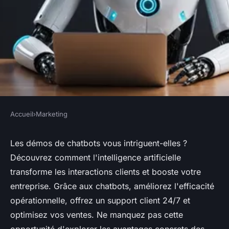
Accueil
›
Marketing
MARKETING
Démos de chatbots : boostez
Les démos de chatbots vous intriguent-elles ?
Découvrez comment l'intelligence artificielle
votre entreprise avec l'ia
transforme les interactions clients et booste votre
entreprise. Grâce aux chatbots, améliorez l'efficacité
Louis
•
30 septembre 2024
•
4 min de lecture
opérationnelle, offrez un support client 24/7 et
optimisez vos ventes. Ne manquez pas cette