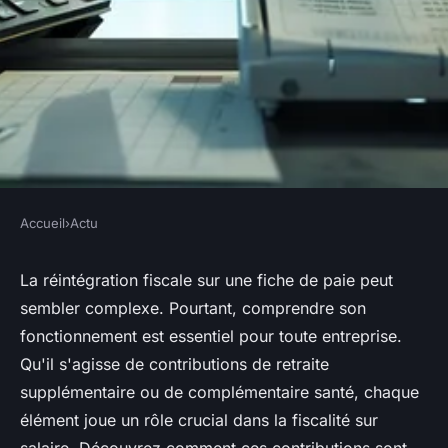
Accueil
›
Actu
ACTU
Réintégration fiscale sur une
La réintégration fiscale sur une fiche de paie peut
sembler complexe. Pourtant, comprendre son
fiche de paie : comment cela
fonctionnement est essentiel pour toute entreprise.
fonctionne ?
Qu'il s'agisse de contributions de retraite
supplémentaire ou de complémentaire santé, chaque
Louis
•
12 juin 2024
•
2 min de lecture
élément joue un rôle crucial dans la fiscalité sur