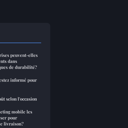
rises peuvent-elles
ents dans
iques de durabilité?
restez informé pour
oût selon l'occasion
eting mobile les
iser pour
e livraison?