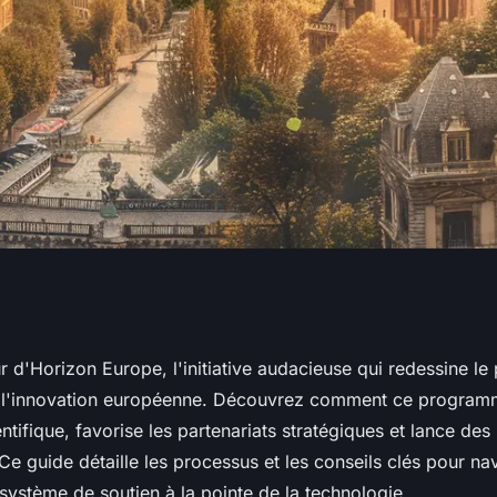
tre guide complet
 d'Horizon Europe, l'initiative audacieuse qui redessine le
e l'innovation européenne. Découvrez comment ce program
ntifique, favorise les partenariats stratégiques et lance des 
 Ce guide détaille les processus et les conseils clés pour n
système de soutien à la pointe de la technologie.