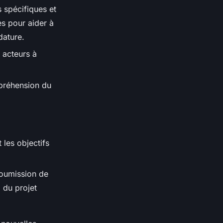
 spécifiques et
es pour aider à
dature.
 acteurs à
mpréhension du
 les objectifs
oumission de
l du projet