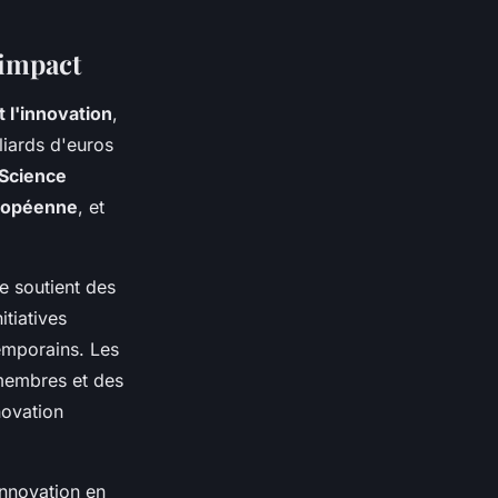
impact
t l'innovation
,
liards d'euros
Science
uropéenne
, et
e soutient des
itiatives
temporains. Les
 membres et des
novation
innovation en