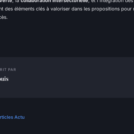
verte
, la
collaboration intersectorielle
, et l'intégration de
t des éléments clés à valoriser dans les propositions pour
cès.
RIT PAR
ouis
rticles Actu