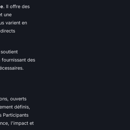
ue
. Il offre des
t une
us varient en
directs
 soutient
 fournissant des
nécessaires.
ons, ouverts
ement définis,
s Participants
nce, l'impact et