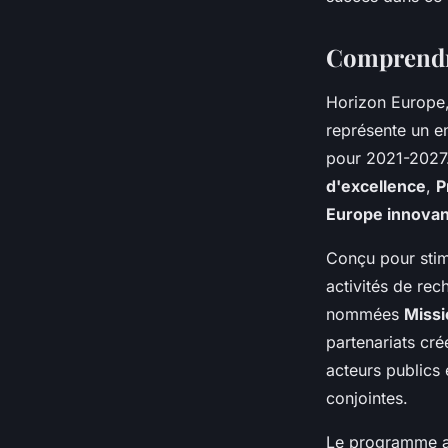
Comprendr
Horizon Europe
représente un e
pour 2021-2027. 
d'excellence
,
P
Europe innova
Conçu pour stimu
activités de rec
nommées
Missi
partenariats cr
acteurs publics 
conjointes.
Le programme a 