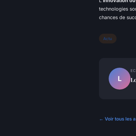
L'
innovation ou
technologies son
chances de suc
Actu
EC
L
L
← Voir tous les a