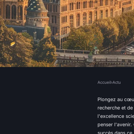
Accueil
›
Actu
ACTU
Horizon Europe : vo
Plongez au cœur
recherche et d
l'excellence scie
Louis
•
22 juin 2024
•
3 min de lecture
penser l'avenir.
succès dans ce 